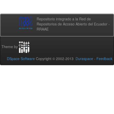
Repositorio integrado a la Red de
Repositorios de Acceso Abierto del Ecuador -
RRAAE
Theme by
DSpace Software
Copyright © 2002-2013
Duraspace
-
Feedback