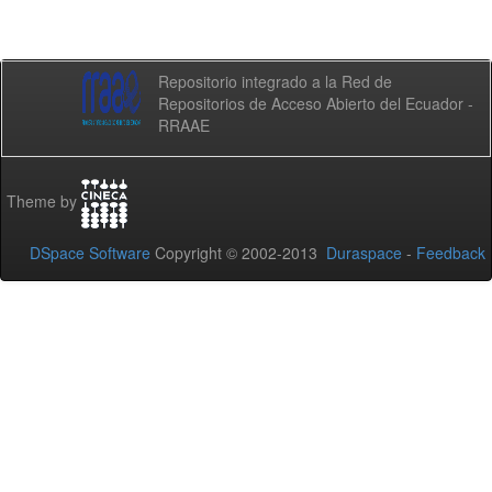
Repositorio integrado a la Red de
Repositorios de Acceso Abierto del Ecuador -
RRAAE
Theme by
DSpace Software
Copyright © 2002-2013
Duraspace
-
Feedback