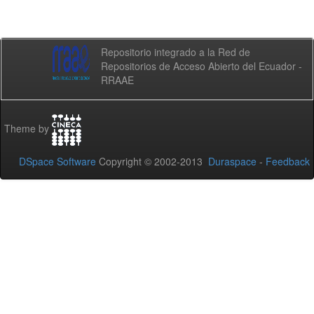
Repositorio integrado a la Red de
Repositorios de Acceso Abierto del Ecuador -
RRAAE
Theme by
DSpace Software
Copyright © 2002-2013
Duraspace
-
Feedback