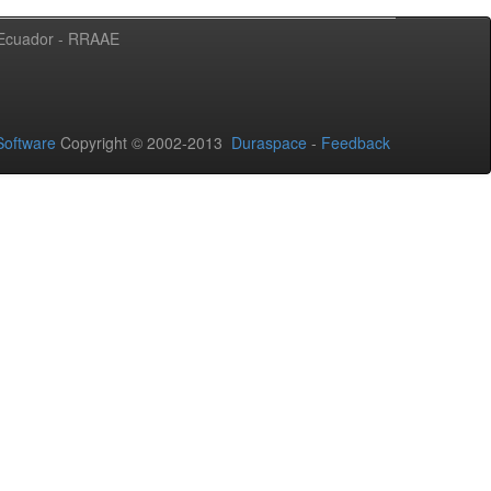
l Ecuador - RRAAE
oftware
Copyright © 2002-2013
Duraspace
-
Feedback