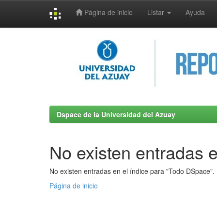
Página de inicio
Listar
Ayuda
Skip
navigation
Dspace de la Universidad del Azuay
No existen entradas e
No existen entradas en el índice para "Todo DSpace".
Página de inicio