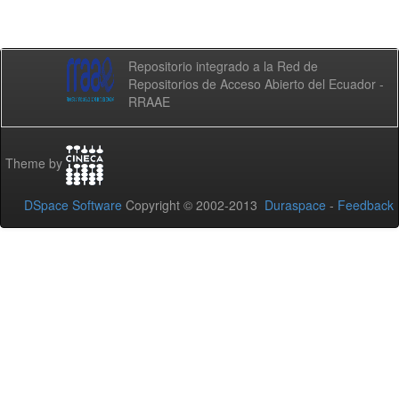
Repositorio integrado a la Red de
Repositorios de Acceso Abierto del Ecuador -
RRAAE
Theme by
DSpace Software
Copyright © 2002-2013
Duraspace
-
Feedback