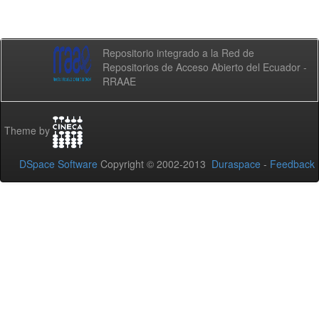
Repositorio integrado a la Red de
Repositorios de Acceso Abierto del Ecuador -
RRAAE
Theme by
DSpace Software
Copyright © 2002-2013
Duraspace
-
Feedback