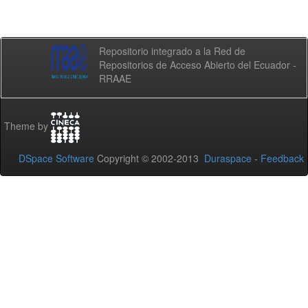
Repositorio integrado a la Red de
Repositorios de Acceso Abierto del Ecuador -
RRAAE
Theme by
DSpace Software
Copyright © 2002-2013
Duraspace
-
Feedback