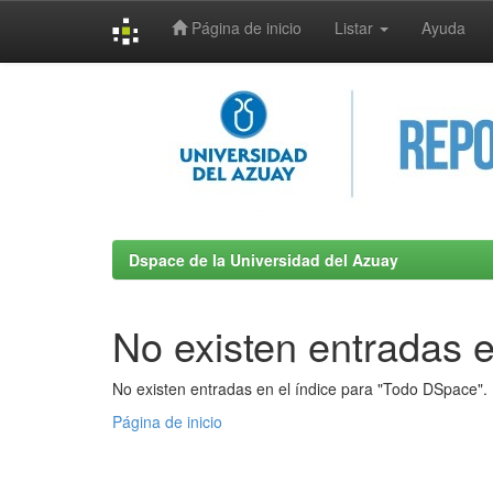
Página de inicio
Listar
Ayuda
Skip
navigation
Dspace de la Universidad del Azuay
No existen entradas e
No existen entradas en el índice para "Todo DSpace".
Página de inicio