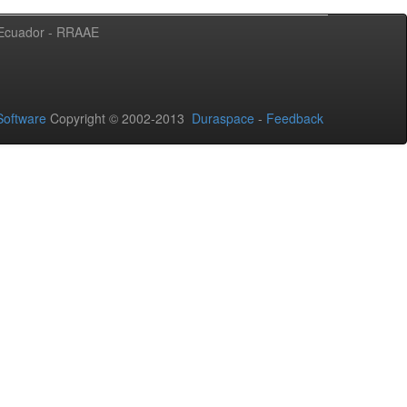
l Ecuador - RRAAE
oftware
Copyright © 2002-2013
Duraspace
-
Feedback