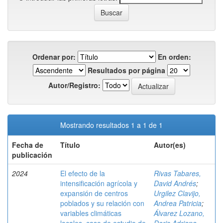
Ordenar por:
En orden:
Resultados por página
Autor/Registro:
Mostrando resultados 1 a 1 de 1
Fecha de
Título
Autor(es)
publicación
2024
El efecto de la
Rivas Tabares,
intensificación agrícola y
David Andrés
;
expansión de centros
Urgilez Clavijo,
poblados y su relación con
Andrea Patricia
;
variables climáticas
Álvarez Lozano,