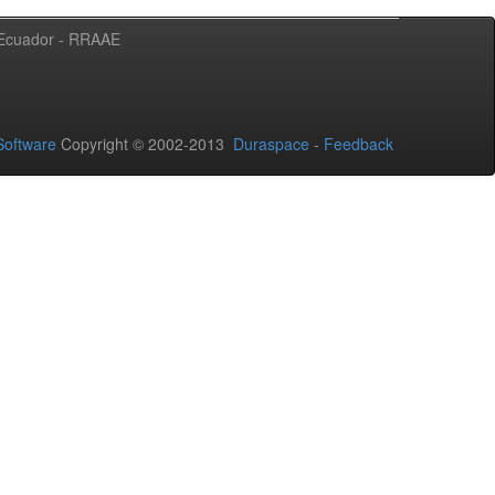
l Ecuador - RRAAE
oftware
Copyright © 2002-2013
Duraspace
-
Feedback