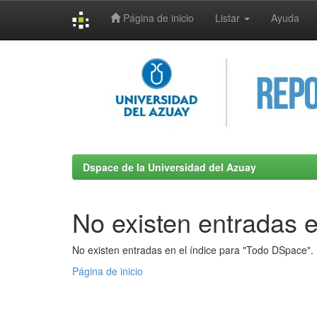
Página de inicio
Listar
Ayuda
Skip
navigation
Dspace de la Universidad del Azuay
No existen entradas e
No existen entradas en el índice para "Todo DSpace".
Página de inicio