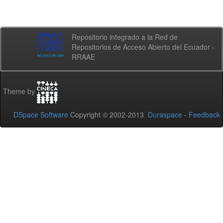
Repositorio integrado a la Red de
Repositorios de Acceso Abierto del Ecuador -
RRAAE
Theme by
DSpace Software
Copyright © 2002-2013
Duraspace
-
Feedback