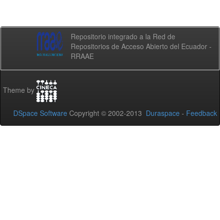
Repositorio integrado a la Red de
Repositorios de Acceso Abierto del Ecuador -
RRAAE
Theme by
DSpace Software
Copyright © 2002-2013
Duraspace
-
Feedback