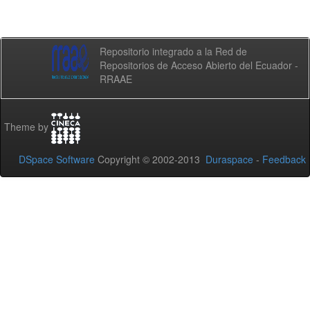
Repositorio integrado a la Red de
Repositorios de Acceso Abierto del Ecuador -
RRAAE
Theme by
DSpace Software
Copyright © 2002-2013
Duraspace
-
Feedback