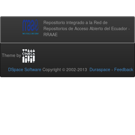
Repositorio integrado a la Red de
Repositorios de Acceso Abierto del Ecuador -
RRAAE
Theme by
DSpace Software
Copyright © 2002-2013
Duraspace
-
Feedback