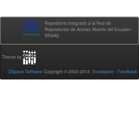
Repositorio integrado a la Red de
Repositorios de Acceso Abierto del Ecuador -
RRAAE
Theme by
DSpace Software
Copyright © 2002-2013
Duraspace
-
Feedback