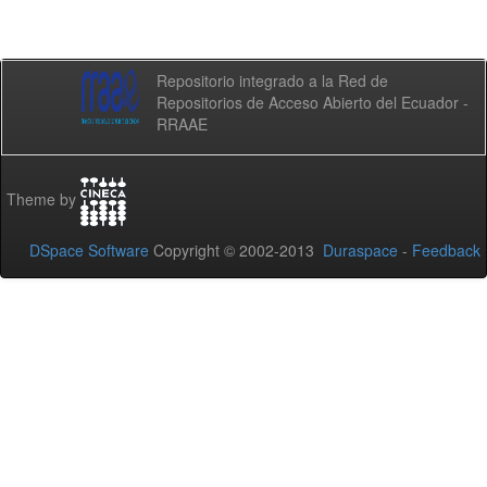
Repositorio integrado a la Red de
Repositorios de Acceso Abierto del Ecuador -
RRAAE
Theme by
DSpace Software
Copyright © 2002-2013
Duraspace
-
Feedback