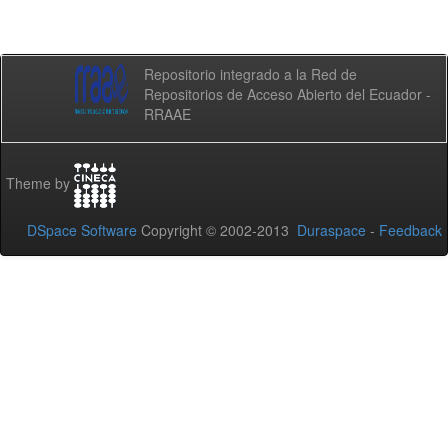
Repositorio integrado a la Red de
Repositorios de Acceso Abierto del Ecuador -
RRAAE
Theme by
DSpace Software
Copyright © 2002-2013
Duraspace
-
Feedback