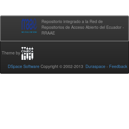
Repositorio integrado a la Red de
Repositorios de Acceso Abierto del Ecuador -
RRAAE
Theme by
DSpace Software
Copyright © 2002-2013
Duraspace
-
Feedback