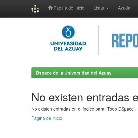
Página de inicio
Listar
Ayuda
Skip
navigation
Dspace de la Universidad del Azuay
No existen entradas e
No existen entradas en el índice para "Todo DSpace".
Página de inicio