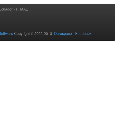
l Ecuador - RRAAE
oftware
Copyright © 2002-2013
Duraspace
-
Feedback