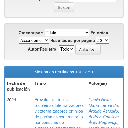
Ordenar por:
En orden:
Resultados por página
Autor/Registro:
Mostrando resultados 1 a 1 de 1
Fecha de
Título
Autor(es)
publicación
2020
Prevalencia de los
Coello Nieto,
problemas internalizadores
María Fernanda
;
y externalizadores en hijos
Argudo Astudillo,
de pacientes con trastorno
Andrea Catalina
;
por consumo de
Ávila Mogrovejo,