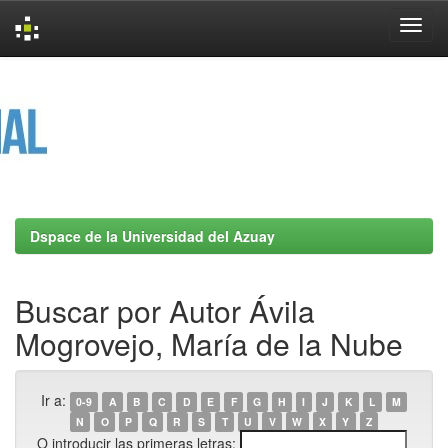
Skip
navigation
Dspace de la Universidad del Azuay
Buscar por Autor Ávila
Mogrovejo, María de la Nube
Ir a:
0-9
A
B
C
D
E
F
G
H
I
J
K
L
M
N
O
P
Q
R
S
T
U
V
W
X
Y
Z
O introducir las primeras letras: