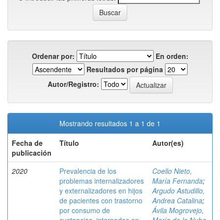
Ordenar por:
En orden:
Resultados por página
Autor/Registro:
Mostrando resultados 1 a 1 de 1
Fecha de
Título
Autor(es)
publicación
2020
Prevalencia de los
Coello Nieto,
problemas internalizadores
María Fernanda
;
y externalizadores en hijos
Argudo Astudillo,
de pacientes con trastorno
Andrea Catalina
;
por consumo de
Ávila Mogrovejo,