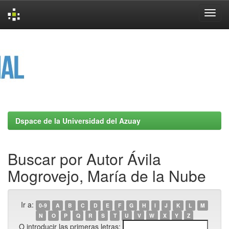
Skip
navigation
Dspace de la Universidad del Azuay
Buscar por Autor Ávila
Mogrovejo, María de la Nube
Ir a:
0-9
A
B
C
D
E
F
G
H
I
J
K
L
M
N
O
P
Q
R
S
T
U
V
W
X
Y
Z
O introducir las primeras letras: