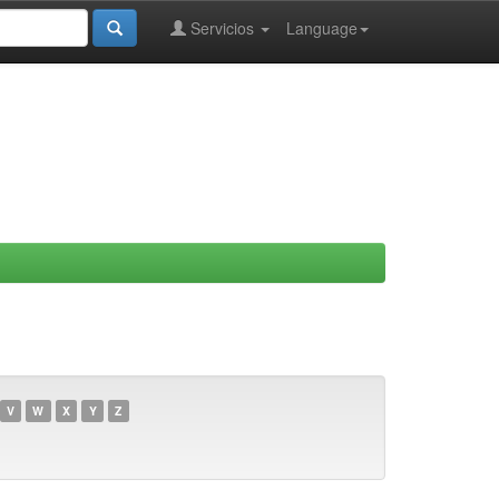
Servicios
Language
V
W
X
Y
Z