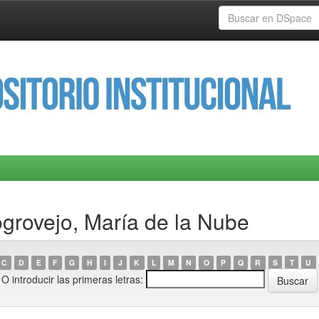
ogrovejo, María de la Nube
C
D
E
F
G
H
I
J
K
L
M
N
O
P
Q
R
S
T
U
O introducir las primeras letras: