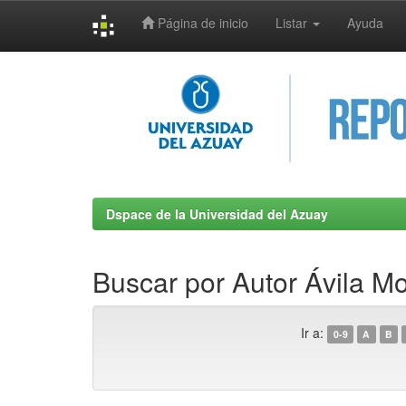
Página de inicio
Listar
Ayuda
Skip
navigation
Dspace de la Universidad del Azuay
Buscar por Autor Ávila M
Ir a:
0-9
A
B