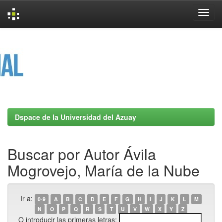
Skip
navigation
Dspace de la Universidad del Azuay
Buscar por Autor Ávila
Mogrovejo, María de la Nube
Ir a:
0-9
A
B
C
D
E
F
G
H
I
J
K
L
M
N
O
P
Q
R
S
T
U
V
W
X
Y
Z
O introducir las primeras letras: