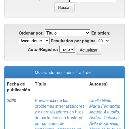
Ordenar por:
En orden:
Resultados por página
Autor/Registro:
Mostrando resultados 1 a 1 de 1
Fecha de
Título
Autor(es)
publicación
2020
Prevalencia de los
Coello Nieto,
problemas internalizadores
María Fernanda
;
y externalizadores en hijos
Argudo Astudillo,
de pacientes con trastorno
Andrea Catalina
;
por consumo de
Ávila Mogrovejo,