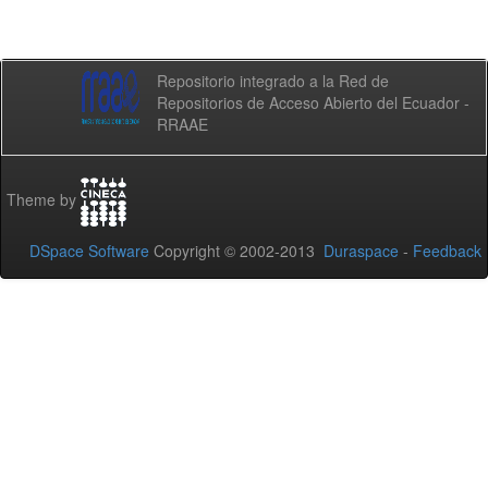
Repositorio integrado a la Red de
Repositorios de Acceso Abierto del Ecuador -
RRAAE
Theme by
DSpace Software
Copyright © 2002-2013
Duraspace
-
Feedback