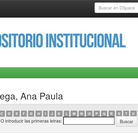
tega, Ana Paula
C
D
E
F
G
H
I
J
K
L
M
N
O
P
Q
R
S
T
U
O introducir las primeras letras: