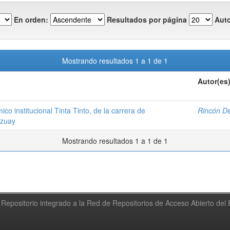
En orden:
Resultados por página
Auto
Mostrando resultados 1 a 1 de 1
Autor(es
o institucional Tinta Tinto, de la carrera de
Rincón De
Azuay
Mostrando resultados 1 a 1 de 1
Repositorio integrado a la Red de Repositorios de Acceso Abierto de