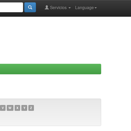
Servicios
Language
V
W
X
Y
Z