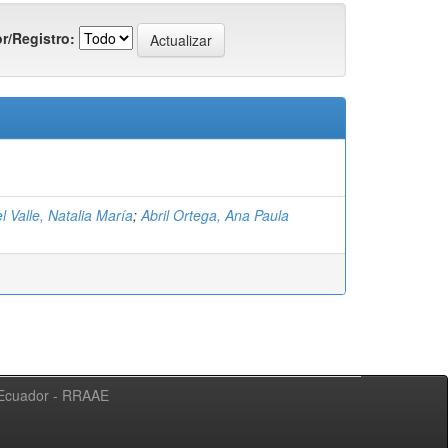
r/Registro:
)
l Valle, Natalia María
;
Abril Ortega, Ana Paula
l Ecuador - RRAAE