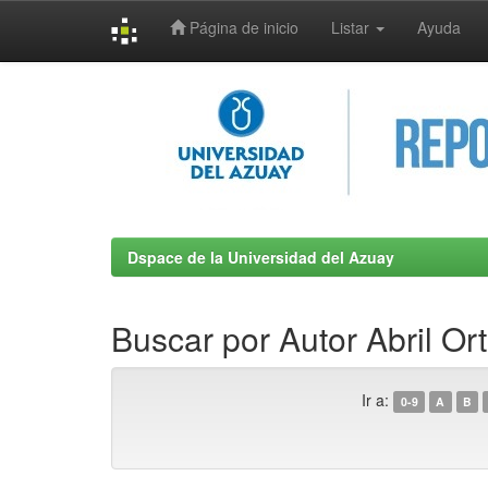
Página de inicio
Listar
Ayuda
Skip
navigation
Dspace de la Universidad del Azuay
Buscar por Autor Abril Or
Ir a:
0-9
A
B