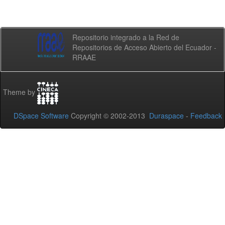
Repositorio integrado a la Red de
Repositorios de Acceso Abierto del Ecuador -
RRAAE
Theme by
DSpace Software
Copyright © 2002-2013
Duraspace
-
Feedback