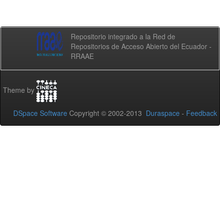
Repositorio integrado a la Red de
Repositorios de Acceso Abierto del Ecuador -
RRAAE
Theme by
DSpace Software
Copyright © 2002-2013
Duraspace
-
Feedback