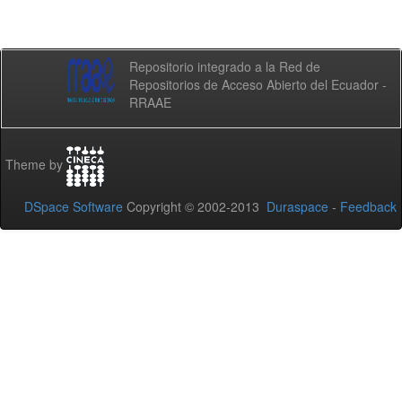
Repositorio integrado a la Red de
Repositorios de Acceso Abierto del Ecuador -
RRAAE
Theme by
DSpace Software
Copyright © 2002-2013
Duraspace
-
Feedback