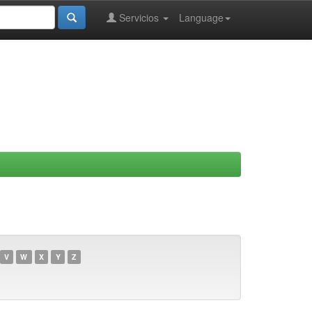
Servicios
Language
V
W
X
Y
Z