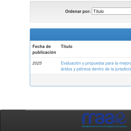
Ordenar por:
Fecha de
Título
publicación
2025
Evaluación y propuesta para la mejora
áridos y pétreos dentro de la jurisdic