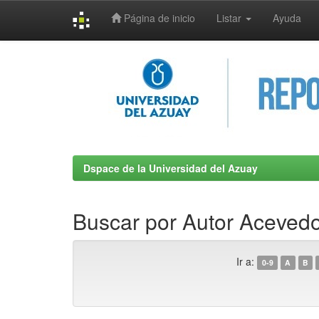
Página de inicio
Listar
Ayuda
Skip
navigation
Dspace de la Universidad del Azuay
Buscar por Autor Acevedo
Ir a:
0-9
A
B