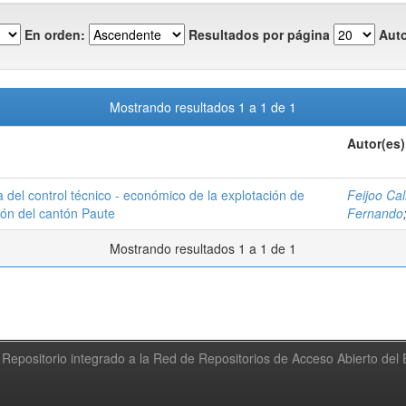
En orden:
Resultados por página
Auto
Mostrando resultados 1 a 1 de 1
Autor(es)
 del control técnico - económico de la explotación de
Feijoo Cal
ción del cantón Paute
Fernando
Mostrando resultados 1 a 1 de 1
Repositorio integrado a la Red de Repositorios de Acceso Abierto de