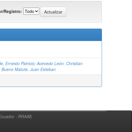
r/Registro:
le, Ernesto Patricio
;
Acevedo León, Christian
;
Bueno Matute, Juan Esteban
l Ecuador - RRAAE