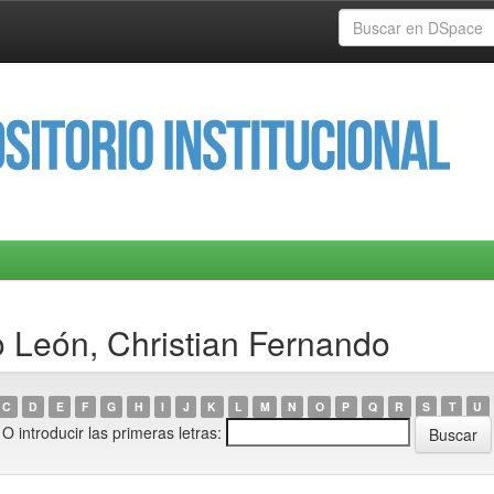
 León, Christian Fernando
C
D
E
F
G
H
I
J
K
L
M
N
O
P
Q
R
S
T
U
O introducir las primeras letras: