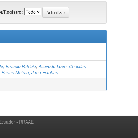
r/Registro:
le, Ernesto Patricio
;
Acevedo León, Christian
;
Bueno Matute, Juan Esteban
l Ecuador - RRAAE