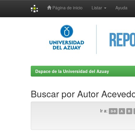
Página de inicio
Listar
Ayuda
Skip
navigation
Dspace de la Universidad del Azuay
Buscar por Autor Acevedo
Ir a:
0-9
A
B