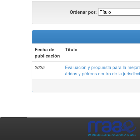
Ordenar por:
Fecha de
Título
publicación
2025
Evaluación y propuesta para la mejora
áridos y pétreos dentro de la jurisdic