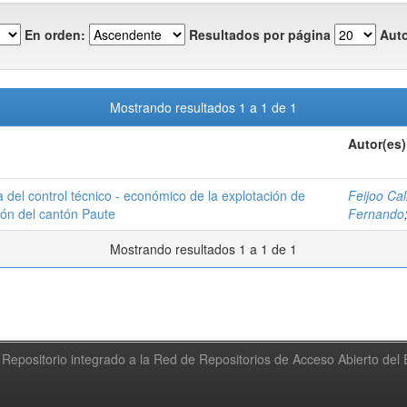
En orden:
Resultados por página
Auto
Mostrando resultados 1 a 1 de 1
Autor(es)
 del control técnico - económico de la explotación de
Feijoo Cal
ción del cantón Paute
Fernando
Mostrando resultados 1 a 1 de 1
Repositorio integrado a la Red de Repositorios de Acceso Abierto de