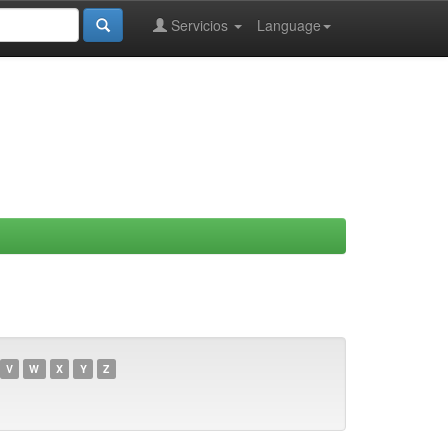
Servicios
Language
V
W
X
Y
Z