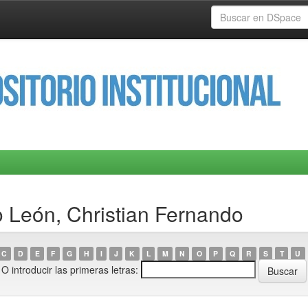
 León, Christian Fernando
C
D
E
F
G
H
I
J
K
L
M
N
O
P
Q
R
S
T
U
O introducir las primeras letras: