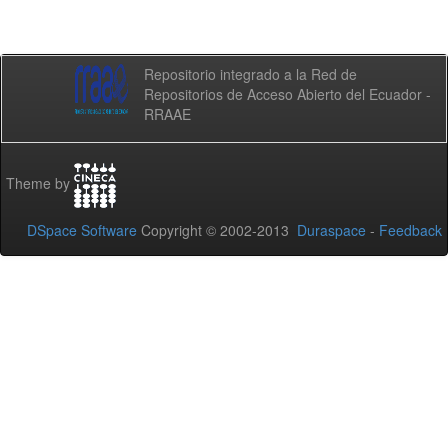
Repositorio integrado a la Red de
Repositorios de Acceso Abierto del Ecuador -
RRAAE
Theme by
DSpace Software
Copyright © 2002-2013
Duraspace
-
Feedback