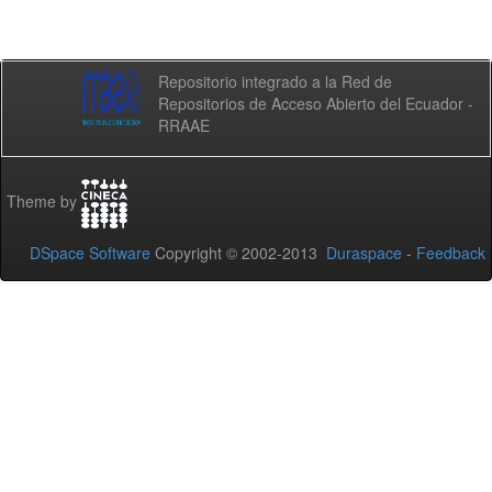
Repositorio integrado a la Red de
Repositorios de Acceso Abierto del Ecuador -
RRAAE
Theme by
DSpace Software
Copyright © 2002-2013
Duraspace
-
Feedback