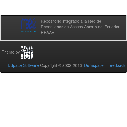
Repositorio integrado a la Red de
Repositorios de Acceso Abierto del Ecuador -
RRAAE
Theme by
DSpace Software
Copyright © 2002-2013
Duraspace
-
Feedback