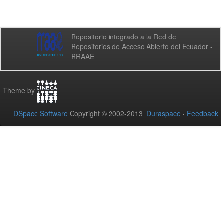
Repositorio integrado a la Red de
Repositorios de Acceso Abierto del Ecuador -
RRAAE
Theme by
DSpace Software
Copyright © 2002-2013
Duraspace
-
Feedback