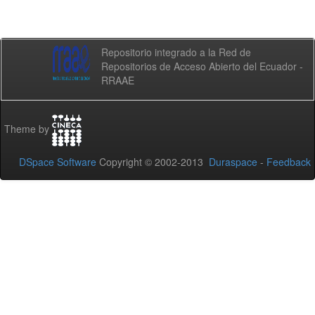
Repositorio integrado a la Red de
Repositorios de Acceso Abierto del Ecuador -
RRAAE
Theme by
DSpace Software
Copyright © 2002-2013
Duraspace
-
Feedback