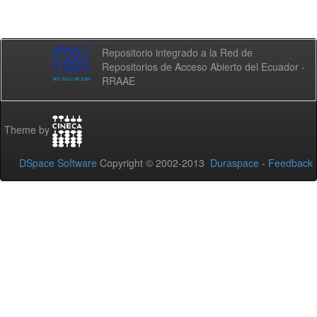
Repositorio integrado a la Red de
Repositorios de Acceso Abierto del Ecuador -
RRAAE
Theme by
DSpace Software
Copyright © 2002-2013
Duraspace
-
Feedback