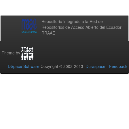
Repositorio integrado a la Red de
Repositorios de Acceso Abierto del Ecuador -
RRAAE
Theme by
DSpace Software
Copyright © 2002-2013
Duraspace
-
Feedback