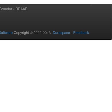
l Ecuador - RRAAE
oftware
Copyright © 2002-2013
Duraspace
-
Feedback