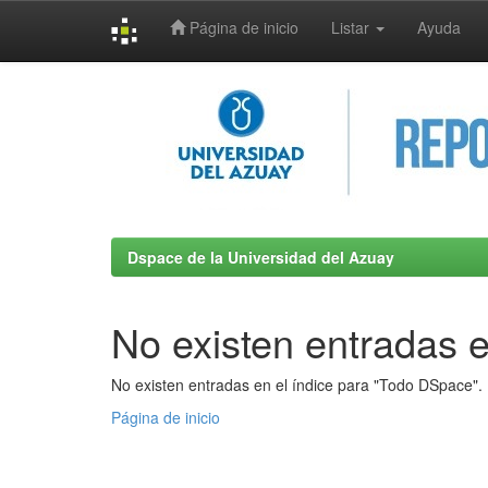
Página de inicio
Listar
Ayuda
Skip
navigation
Dspace de la Universidad del Azuay
No existen entradas e
No existen entradas en el índice para "Todo DSpace".
Página de inicio