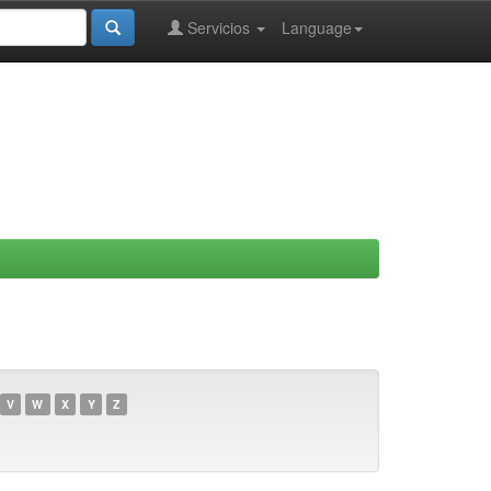
Servicios
Language
V
W
X
Y
Z