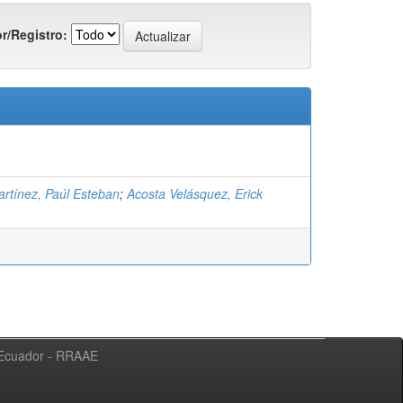
r/Registro:
rtínez, Paúl Esteban
;
Acosta Velásquez, Erick
l Ecuador - RRAAE