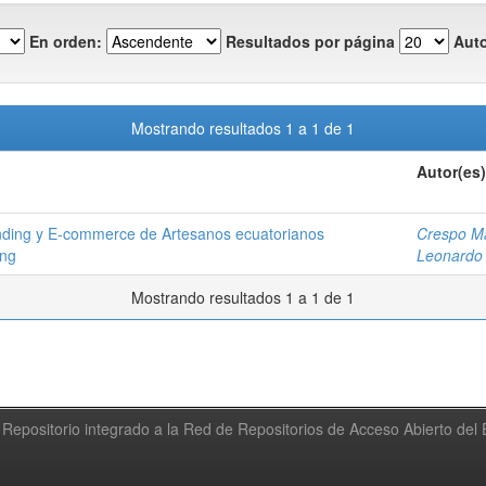
En orden:
Resultados por página
Auto
Mostrando resultados 1 a 1 de 1
Autor(es)
ding y E-commerce de Artesanos ecuatorianos
Crespo Ma
ing
Leonardo
Mostrando resultados 1 a 1 de 1
Repositorio integrado a la Red de Repositorios de Acceso Abierto de