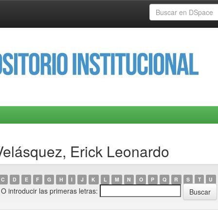
Velásquez, Erick Leonardo
C
D
E
F
G
H
I
J
K
L
M
N
O
P
Q
R
S
T
U
O introducir las primeras letras: