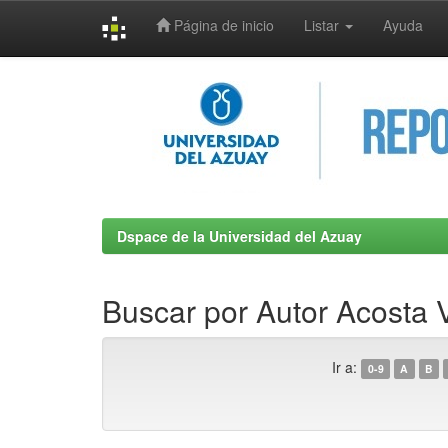
Página de inicio
Listar
Ayuda
Skip
navigation
Dspace de la Universidad del Azuay
Buscar por Autor Acosta 
Ir a:
0-9
A
B