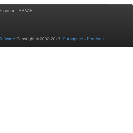
l Ecuador - RRAAE
oftware
Copyright © 2002-2013
Duraspace
-
Feedback