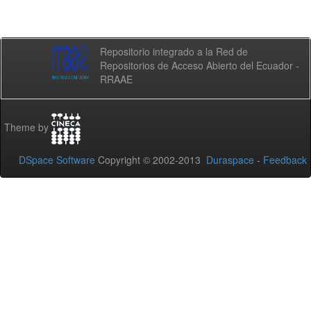
Repositorio integrado a la Red de
Repositorios de Acceso Abierto del Ecuador -
RRAAE
Theme by
DSpace Software
Copyright © 2002-2013
Duraspace
-
Feedback