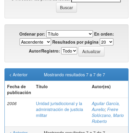
Ordenar por:
En orden:
Resultados por página
Autor/Registro:
< Anterior
Mostrando resultados 7 a 7 de 7
Fecha de
Título
Autor(es)
publicación
2006
Unidad jurisdiccional y la
Aguilar García,
administración de justicia
Aurelio
;
Freire
militar
Solórzano, Mario
Roberto
< Anterior
Mostrando resultados 7 a 7 de 7