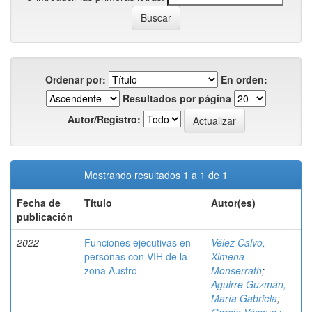
Ordenar por:
En orden:
Resultados por página
Autor/Registro:
Mostrando resultados 1 a 1 de 1
Fecha de
Título
Autor(es)
publicación
2022
Funciones ejecutivas en
Vélez Calvo,
personas con VIH de la
Ximena
zona Austro
Monserrath
;
Aguirre Guzmán,
María Gabriela
;