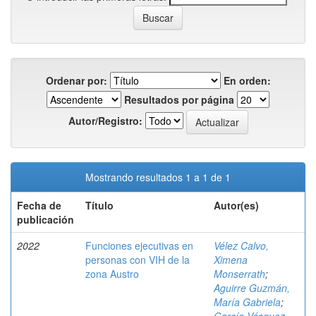
Ordenar por:
En orden:
Resultados por página
Autor/Registro:
Mostrando resultados 1 a 1 de 1
Fecha de
Título
Autor(es)
publicación
2022
Funciones ejecutivas en
Vélez Calvo,
personas con VIH de la
Ximena
zona Austro
Monserrath
;
Aguirre Guzmán,
María Gabriela
;