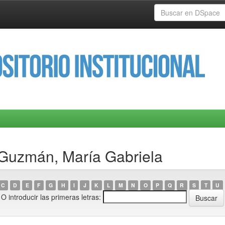
 Guzmán, María Gabriela
C
D
E
F
G
H
I
J
K
L
M
N
O
P
Q
R
S
T
U
O introducir las primeras letras: