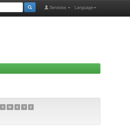
Servicios
Language
V
W
X
Y
Z