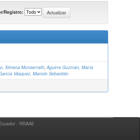
r/Registro:
vo, Ximena Monserrath
;
Aguirre Guzmán, María
García Vásquez, Manolo Sebastián
l Ecuador - RRAAE