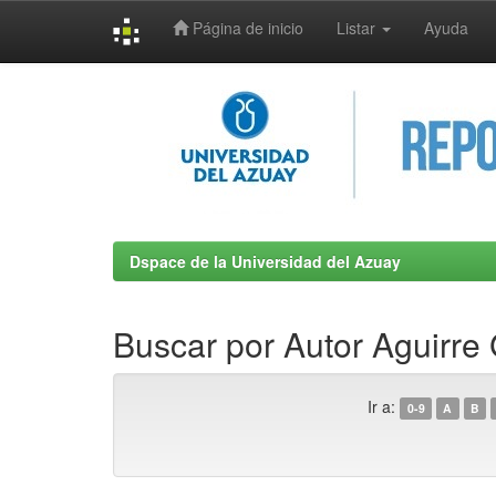
Página de inicio
Listar
Ayuda
Skip
navigation
Dspace de la Universidad del Azuay
Buscar por Autor Aguirre
Ir a:
0-9
A
B