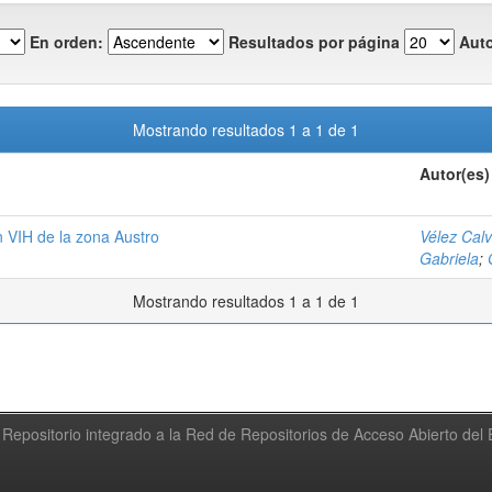
En orden:
Resultados por página
Auto
Mostrando resultados 1 a 1 de 1
Autor(es)
 VIH de la zona Austro
Vélez Cal
Gabriela
;
Mostrando resultados 1 a 1 de 1
Repositorio integrado a la Red de Repositorios de Acceso Abierto de