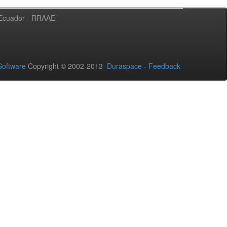
l Ecuador - RRAAE
oftware
Copyright © 2002-2013
Duraspace
-
Feedback