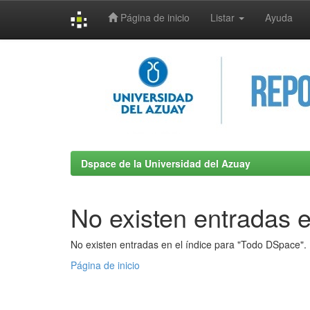
Página de inicio
Listar
Ayuda
Skip
navigation
Dspace de la Universidad del Azuay
No existen entradas e
No existen entradas en el índice para "Todo DSpace".
Página de inicio