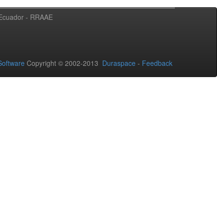
l Ecuador - RRAAE
oftware
Copyright © 2002-2013
Duraspace
-
Feedback