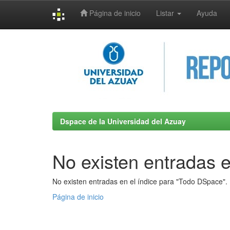
Página de inicio
Listar
Ayuda
Skip
navigation
Dspace de la Universidad del Azuay
No existen entradas e
No existen entradas en el índice para "Todo DSpace".
Página de inicio