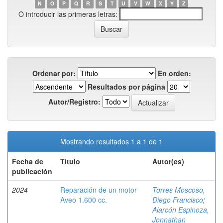
N
O
P
Q
R
S
T
U
V
W
X
Y
Z
O introducir las primeras letras:
Ordenar por:
En orden:
Resultados por página
Autor/Registro:
Mostrando resultados 1 a 1 de 1
Fecha de
Título
Autor(es)
publicación
2024
Reparación de un motor
Torres Moscoso,
Aveo 1.600 cc.
Diego Francisco
;
Alarcón Espinoza,
Jonnathan