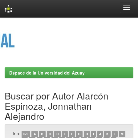
Skip
navigation
Dspace de la Universidad del Azuay
Buscar por Autor Alarcón
Espinoza, Jonnathan
Alejandro
Ir a:
0-9
A
B
C
D
E
F
G
H
I
J
K
L
M