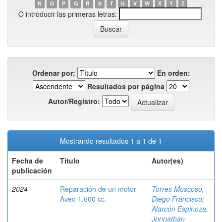
N
O
P
Q
R
S
T
U
V
W
X
Y
Z
O introducir las primeras letras:
Ordenar por:
En orden:
Resultados por página
Autor/Registro:
Mostrando resultados 1 a 1 de 1
Fecha de
Título
Autor(es)
publicación
2024
Reparación de un motor
Torres Moscoso,
Aveo 1.600 cc.
Diego Francisco
;
Alarcón Espinoza,
Jonnathan