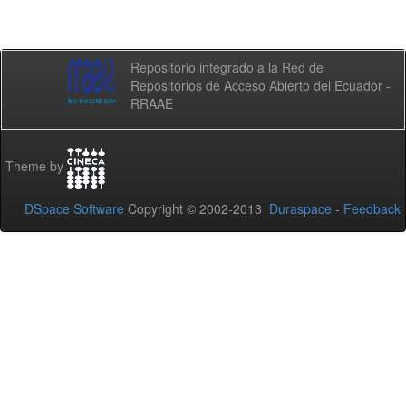
Repositorio integrado a la Red de
Repositorios de Acceso Abierto del Ecuador -
RRAAE
Theme by
DSpace Software
Copyright © 2002-2013
Duraspace
-
Feedback